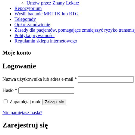
Umów przez Znany Lekarz
Repozytorium
Wyślij badanie MRI TK lub RTG
Teleporady
Opłać zamówienie
Zasady dla pacjentów, pomagające zmniejszyć ryzyko transmis
Polityka prywatności
Regulamin sklepu internetowego
Moje konto
Logowanie
Wymagane
Nazwa użytkownika lub adres e-mail
*
Wymagane
Hasło
*
Zapamiętaj mnie
Zaloguj się
Nie pamiętasz hasła?
Zarejestruj się