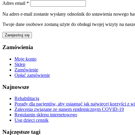
Wymagane
Adres email
*
Na adres e-mail zostanie wysłany odnośnik do ustawienia nowego has
Twoje dane osobowe zostaną użyte do obsługi twojej wizyty na nasze
Zarejestruj się
Zamówienia
Moje konto
Sklep
Zamówienie
Opłać zamówienie
Najnowsze
Rehabilitacja
Porady dla pacjentów, aby osiągnąć jak najwięcej korzyści z w
Zalecenia związane ze stanem epidemicznym COVID-19
Regulamin sklepu internetowego
Usg dzieci cennik
Najczęstsze tagi