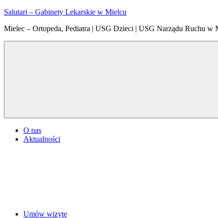
Skip
Salutari – Gabinety Lekarskie w Mielcu
to
Mielec – Ortopeda, Pediatra | USG Dzieci | USG Narządu Ruchu w 
content
Menu
O nas
Aktualności
Umów wizytę