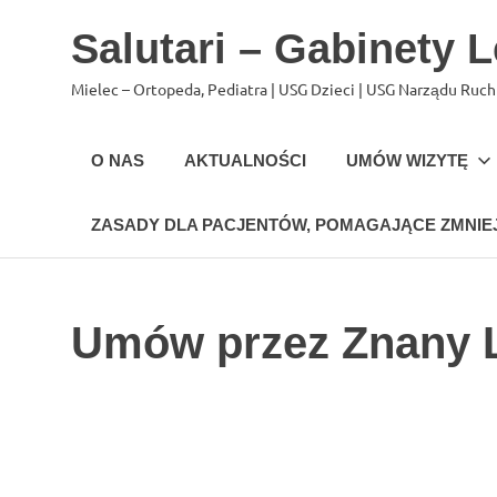
Salutari – Gabinety 
Mielec – Ortopeda, Pediatra | USG Dzieci | USG Narządu Ruc
O NAS
AKTUALNOŚCI
UMÓW WIZYTĘ
ZASADY DLA PACJENTÓW, POMAGAJĄCE ZMNIEJ
Skip
to
content
Umów przez Znany 