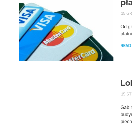
pł
15 GR
Od gr
płatn
READ
Lo
15 ST
Gabin
budyn
piech