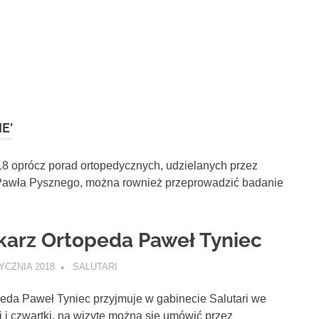
E'
18 oprócz porad ortopedycznych, udzielanych przez
Pawła Pysznego, można rownież przeprowadzić badanie
karz Ortopeda Paweł Tyniec
YCZNIA 2018
SALUTARI
AKTUALNOŚCI
eda Paweł Tyniec przyjmuje w gabinecie Salutari we
i i czwartki, na wizytę można się umówić przez