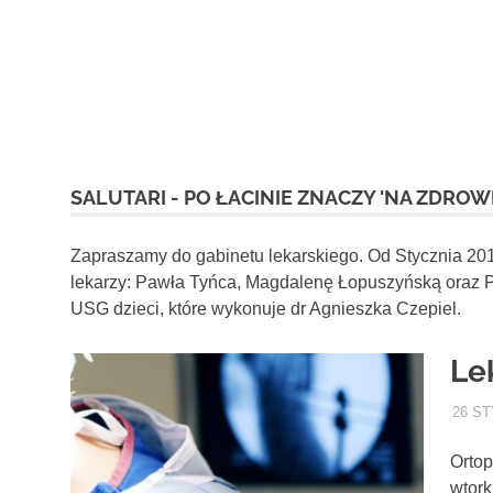
SALUTARI - PO ŁACINIE ZNACZY 'NA ZDROWI
Zapraszamy do gabinetu lekarskiego. Od Stycznia 20
lekarzy: Pawła Tyńca, Magdalenę Łopuszyńską oraz 
USG dzieci, które wykonuje dr Agnieszka Czepiel.
Le
26 ST
Ortop
wtork