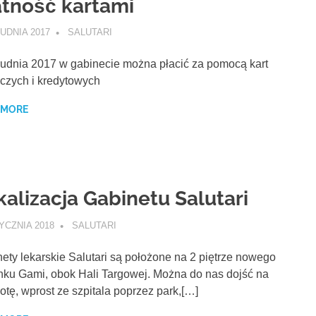
atność kartami
UDNIA 2017
SALUTARI
AKTUALNOŚCI
udnia 2017 w gabinecie można płacić za pomocą kart
iczych i kredytowych
 MORE
kalizacja Gabinetu Salutari
YCZNIA 2018
SALUTARI
O NAS
ety lekarskie Salutari są położone na 2 piętrze nowego
ku Gami, obok Hali Targowej. Można do nas dojść na
otę, wprost ze szpitala poprzez park,[…]