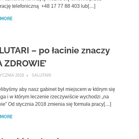
trację telefoniczną +48 17 77 88 403 lub[…]
 MORE
LUTARI – po łacinie znaczy
A ZDROWIE’
YCZNIA 2018
SALUTARI
AKTUALNOŚCI
libyśmy aby nasz gabinet był miejscem w którym się
a i w którym leczenie rzeczywiście wychodzi „na
ie” Od stycznia 2018 zmienia się formuła pracy[…]
 MORE