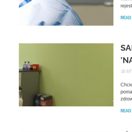
rejes
READ
SA
'N
15 ST
Chcie
pomag
zdrow
READ