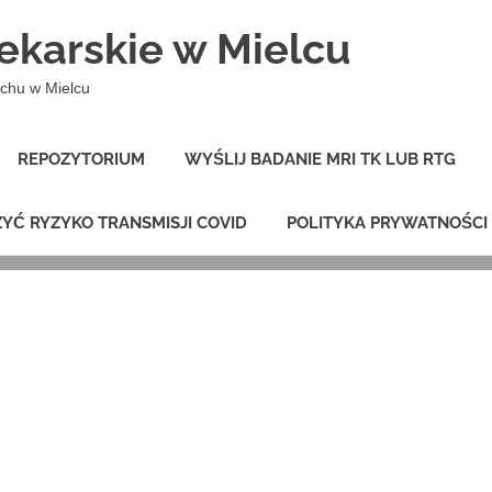
Lekarskie w Mielcu
ów, aby osiągnąć jak 
uchu w Mielcu
 ortopedyczne
cie
REPOZYTORIUM
WYŚLIJ BADANIE MRI TK LUB RTG
YĆ RYZYKO TRANSMISJI COVID
POLITYKA PRYWATNOŚCI