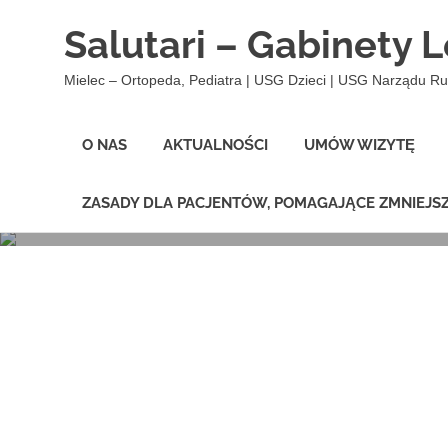
Salutari – Gabinety 
Porady dla pacjent
Mielec – Ortopeda, Pediatra | USG Dzieci | USG Narządu R
Cennik – leczenie
Rehabilitacja
z wizyty w gabine
O NAS
AKTUALNOŚCI
UMÓW WIZYTĘ
30 GRUDNIA 2020
9 WRZEŚNIA 2025
SALUTARI
SALUTARI
AKTUALNOŚCI
AKTUALNOŚCI
,
O NAS
ZASADY DLA PACJENTÓW, POMAGAJĄCE ZMNIEJSZ
2 PAŹDZIERNIKA 2023
SALUTARI
AKTUALNOŚCI
Skip
to
content