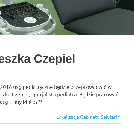
ieszka Czepiel
ia 2018 usg pediatryczne będzie przeprowadzać w
eszka Czepiel, specjalista pediatra. Będzie pracować
sg firmy Philips??
Next
Lokalizacja Gabinetu Salutari
Post: