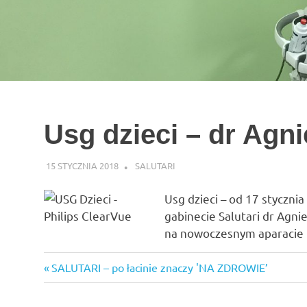
Usg dzieci – dr Agn
15 STYCZNIA 2018
SALUTARI
AKTUALNOŚCI
Usg dzieci – od 17 styczn
gabinecie Salutari dr Agni
na nowoczesnym aparacie u
pediatra
Previous
SALUTARI – po łacinie znaczy 'NA ZDROWIE’
Nawigacja
usg
Post:
wpisu