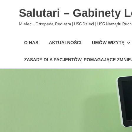
Salutari – Gabinety 
Mielec – Ortopeda, Pediatra | USG Dzieci | USG Narządu Ruc
O NAS
AKTUALNOŚCI
UMÓW WIZYTĘ
ZASADY DLA PACJENTÓW, POMAGAJĄCE ZMNIEJ
Skip
to
content